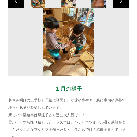
１月の様子
冬休み明けの三学期も元気に登園し、友達や先生と一緒に室内や戸外で
様々なあそびを楽しんでいます。
新しい木製遊具は早速子ども達に大人気です！
雪がうっすら降り積もったテラスでは、小走りでツルツル滑る感触を楽
しんだり小さな雪ダルマを作ったりと、冬ならではの感触を喜んでいま